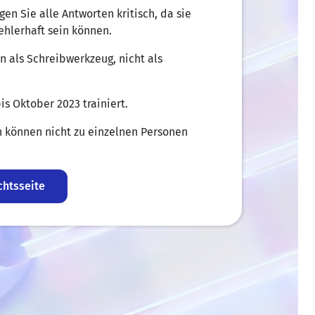
en Sie alle Antworten kritisch, da sie
ehlerhaft sein können.
n als Schreibwerkzeug, nicht als
is Oktober 2023 trainiert.
 können nicht zu einzelnen Personen
n nicht zu Trainingszwecken genutzt.
ne sensiblen oder personenbezogenen
chtsseite
n und verantwortungsvollen Nutzung von
en Sie in AULIS. Informationen zu KI in
ie
hier
.
nden Sie sich gerne an das Support-