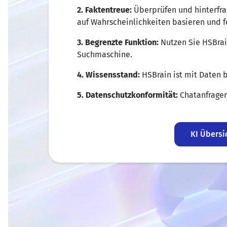
2. Faktentreue:
Überprüfen und hinterfrag
auf Wahrscheinlichkeiten basieren und f
3. Begrenzte Funktion:
Nutzen Sie HSBrai
Suchmaschine.
4. Wissensstand:
HSBrain ist mit Daten b
5. Datenschutzkonformität:
Chatanfragen
zurückverfolgt werden und Inhalte werde
6. Keine sensiblen Daten:
Geben Sie kei
KI Übersi
Daten ein.
Diese Regeln sollen Sie bei der sichere
HSBrain unterstützen.
Weitere Infos und eine Kurzanleitung find
Studium und Lehre an der HSB finden S
Bei Fragen und Unterstützungsbedarf we